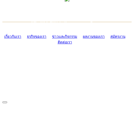
TCONSIAM CONTACT CENTER
EMAIL CONTACT CENTER
02-454-2977-9
ADMIN@TCONSIAM.COM
EMAIL CONTACT CENTER
ADMIN@TCONSIAM.COM
เกี่ยวกับเรา
ธุรกิจของเรา
ข่าวและกิจกรรม
ผลงานของเรา
สมัครงาน
ติดต่อเรา
CONTACT US
1328/15-19 ถนนบางแค แขวงบางแค เขตบางแค กรุงเทพฯ 10160
โทร. 0-2454-2977-9, 0-2455-6995-7
แฟกซ์. 0-2413-4110
COPYRIGHT © 2019 TCONSIAM COMPANY LIMITED. ALL RIGHTS
RESERVED.