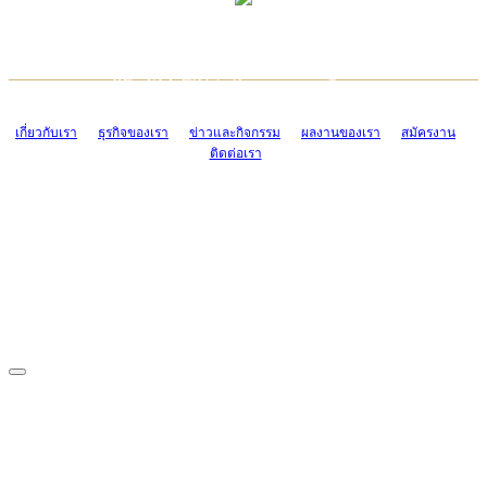
TCONSIAM CONTACT CENTER
EMAIL CONTACT CENTER
02-454-2977-9
ADMIN@TCONSIAM.COM
EMAIL CONTACT CENTER
ADMIN@TCONSIAM.COM
เกี่ยวกับเรา
ธุรกิจของเรา
ข่าวและกิจกรรม
ผลงานของเรา
สมัครงาน
ติดต่อเรา
CONTACT US
1328/15-19 ถนนบางแค แขวงบางแค เขตบางแค กรุงเทพฯ 10160
โทร. 0-2454-2977-9, 0-2455-6995-7
แฟกซ์. 0-2413-4110
COPYRIGHT © 2019 TCONSIAM COMPANY LIMITED. ALL RIGHTS
RESERVED.