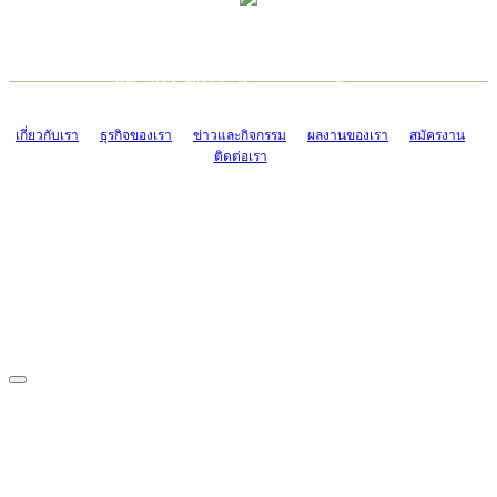
TCONSIAM CONTACT CENTER
EMAIL CONTACT CENTER
02-454-2977-9
ADMIN@TCONSIAM.COM
EMAIL CONTACT CENTER
ADMIN@TCONSIAM.COM
เกี่ยวกับเรา
ธุรกิจของเรา
ข่าวและกิจกรรม
ผลงานของเรา
สมัครงาน
ติดต่อเรา
CONTACT US
1328/15-19 ถนนบางแค แขวงบางแค เขตบางแค กรุงเทพฯ 10160
โทร. 0-2454-2977-9, 0-2455-6995-7
แฟกซ์. 0-2413-4110
COPYRIGHT © 2019 TCONSIAM COMPANY LIMITED. ALL RIGHTS
RESERVED.