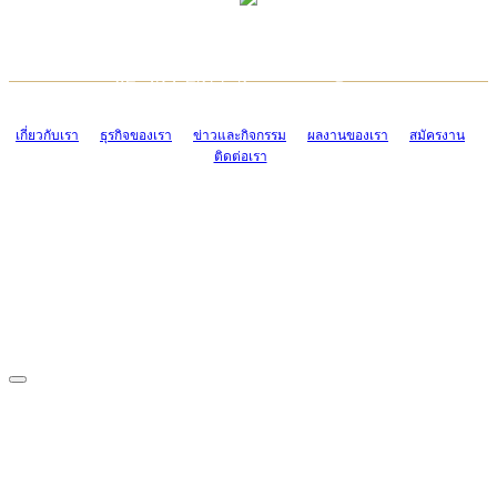
TCONSIAM CONTACT CENTER
EMAIL CONTACT CENTER
02-454-2977-9
ADMIN@TCONSIAM.COM
EMAIL CONTACT CENTER
ADMIN@TCONSIAM.COM
เกี่ยวกับเรา
ธุรกิจของเรา
ข่าวและกิจกรรม
ผลงานของเรา
สมัครงาน
ติดต่อเรา
CONTACT US
1328/15-19 ถนนบางแค แขวงบางแค เขตบางแค กรุงเทพฯ 10160
โทร. 0-2454-2977-9, 0-2455-6995-7
แฟกซ์. 0-2413-4110
COPYRIGHT © 2019 TCONSIAM COMPANY LIMITED. ALL RIGHTS
RESERVED.