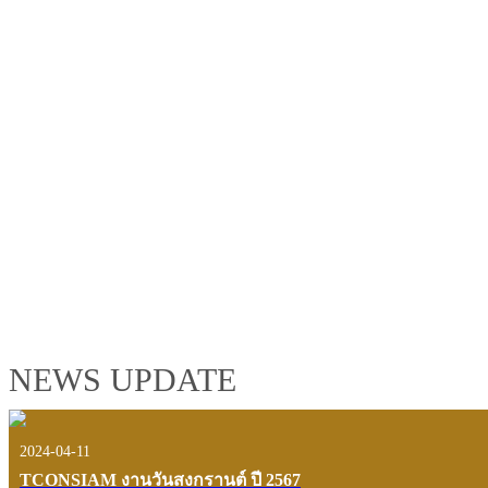
TCONSIAM GROUP'S 2019 CORPORATE VIDEO
"MAKING PROGRESS B
See the tconsiam group’s highlights of 2018 through the eyes of it
customers and users.
VIEW VDO PRESENTATION
NEWS UPDATE
2024-04-11
TCONSIAM งานวันสงกรานต์ ปี 2567