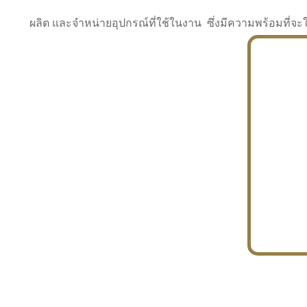
ผลิต และจำหน่ายอุปกรณ์ที่ใช้ในงาน ซึ่งมีความพร้อมที
INDUSTRY
BUILDING
PROJECT IN HAND
In the building market, tconsiam specializes in
PETROCHEMISTRY
constructing office buildings
With extensive experience in industrial
JAPANESE PROJECT
engineering and construction
In the building market, tconsiam specializes in
constructing office buildings
In the building market, tconsiam specializes in
INDUSTRY
constructing office buildings
BUILDING