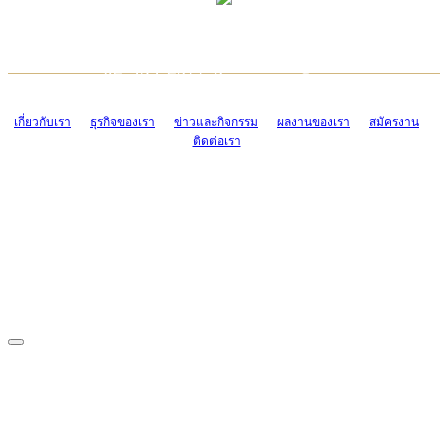
TCONSIAM CONTACT CENTER
EMAIL CONTACT CENTER
02-454-2977-9
ADMIN@TCONSIAM.COM
EMAIL CONTACT CENTER
ADMIN@TCONSIAM.COM
เกี่ยวกับเรา
ธุรกิจของเรา
ข่าวและกิจกรรม
ผลงานของเรา
สมัครงาน
ติดต่อเรา
CONTACT US
1328/15-19 ถนนบางแค แขวงบางแค เขตบางแค กรุงเทพฯ 10160
โทร. 0-2454-2977-9, 0-2455-6995-7
แฟกซ์. 0-2413-4110
COPYRIGHT © 2019 TCONSIAM COMPANY LIMITED. ALL RIGHTS
RESERVED.