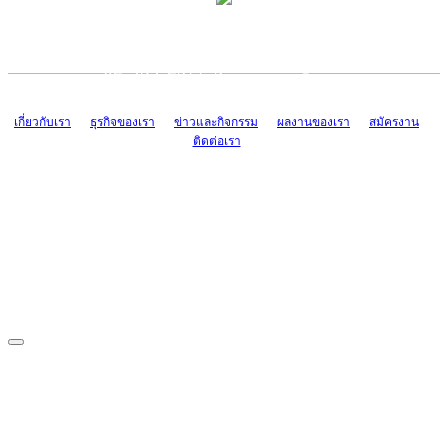
TCONSIAM CONTACT CENTER
EMAIL CONTACT CENTER
02-454-2977-9
ADMIN@TCONSIAM.COM
EMAIL CONTACT CENTER
ADMIN@TCONSIAM.COM
เกี่ยวกับเรา
ธุรกิจของเรา
ข่าวและกิจกรรม
ผลงานของเรา
สมัครงาน
ติดต่อเรา
CONTACT US
1328/15-19 ถนนบางแค แขวงบางแค เขตบางแค กรุงเทพฯ 10160
โทร. 0-2454-2977-9, 0-2455-6995-7
แฟกซ์. 0-2413-4110
COPYRIGHT © 2019 TCONSIAM COMPANY LIMITED. ALL RIGHTS
RESERVED.