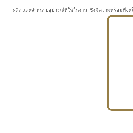
ผลิต และจำหน่ายอุปกรณ์ที่ใช้ในงาน ซึ่งมีความพร้อมที
INDUSTRY
BUILDING
PROJECT IN HAND
In the building market, tconsiam specializes in
PETROCHEMISTRY
constructing office buildings
With extensive experience in industrial
JAPANESE PROJECT
engineering and construction
In the building market, tconsiam specializes in
constructing office buildings
In the building market, tconsiam specializes in
INDUSTRY
constructing office buildings
BUILDING