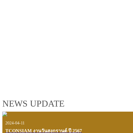
TCONSIAM GROUP'S 2019 CORPORATE VIDEO
"MAKING PROGRESS B
See the tconsiam group’s highlights of 2018 through the eyes of it
customers and users.
VIEW VDO PRESENTATION
NEWS UPDATE
2024-04-11
TCONSIAM งานวันสงกรานต์ ปี 2567