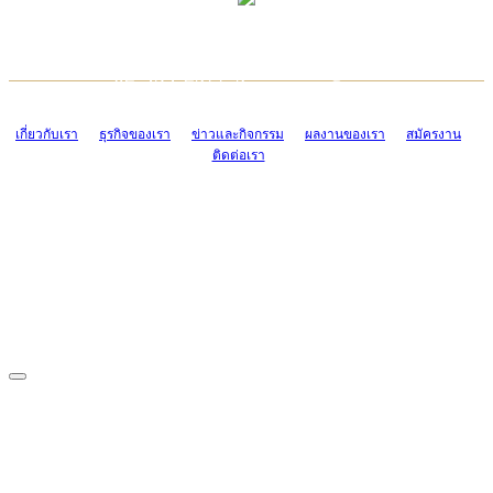
TCONSIAM CONTACT CENTER
EMAIL CONTACT CENTER
02-454-2977-9
ADMIN@TCONSIAM.COM
EMAIL CONTACT CENTER
ADMIN@TCONSIAM.COM
เกี่ยวกับเรา
ธุรกิจของเรา
ข่าวและกิจกรรม
ผลงานของเรา
สมัครงาน
ติดต่อเรา
CONTACT US
1328/15-19 ถนนบางแค แขวงบางแค เขตบางแค กรุงเทพฯ 10160
โทร. 0-2454-2977-9, 0-2455-6995-7
แฟกซ์. 0-2413-4110
COPYRIGHT © 2019 TCONSIAM COMPANY LIMITED. ALL RIGHTS
RESERVED.