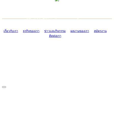
TCONSIAM CONTACT CENTER
EMAIL CONTACT CENTER
02-454-2977-9
ADMIN@TCONSIAM.COM
EMAIL CONTACT CENTER
ADMIN@TCONSIAM.COM
เกี่ยวกับเรา
ธุรกิจของเรา
ข่าวและกิจกรรม
ผลงานของเรา
สมัครงาน
ติดต่อเรา
CONTACT US
1328/15-19 ถนนบางแค แขวงบางแค เขตบางแค กรุงเทพฯ 10160
โทร. 0-2454-2977-9, 0-2455-6995-7
แฟกซ์. 0-2413-4110
COPYRIGHT © 2019 TCONSIAM COMPANY LIMITED. ALL RIGHTS
RESERVED.