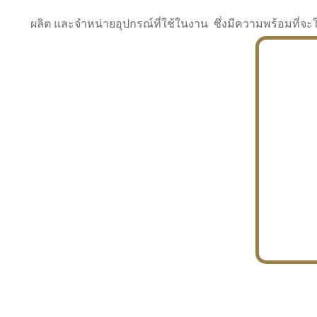
ผลิต และจำหน่ายอุปกรณ์ที่ใช้ในงาน ซึ่งมีความพร้อมที
INDUSTRY
BUILDING
PROJECT IN HAND
In the building market, tconsiam specializes in
PETROCHEMISTRY
constructing office buildings
With extensive experience in industrial
JAPANESE PROJECT
engineering and construction
In the building market, tconsiam specializes in
constructing office buildings
In the building market, tconsiam specializes in
INDUSTRY
constructing office buildings
BUILDING