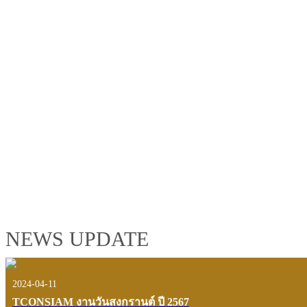
TCONSIAM GROUP'S 2019 CORPORATE VIDEO
"MAKING PROGRESS B
See the tconsiam group’s highlights of 2018 through the eyes of it
customers and users.
VIEW VDO PRESENTATION
NEWS UPDATE
2024-04-11
TCONSIAM งานวันสงกรานต์ ปี 2567