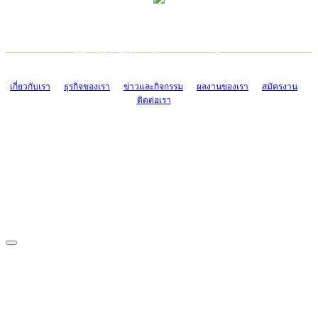
TCONSIAM CONTACT CENTER
EMAIL CONTACT CENTER
02-454-2977-9
ADMIN@TCONSIAM.COM
EMAIL CONTACT CENTER
ADMIN@TCONSIAM.COM
เกี่ยวกับเรา
ธุรกิจของเรา
ข่าวและกิจกรรม
ผลงานของเรา
สมัครงาน
ติดต่อเรา
CONTACT US
1328/15-19 ถนนบางแค แขวงบางแค เขตบางแค กรุงเทพฯ 10160
โทร. 0-2454-2977-9, 0-2455-6995-7
แฟกซ์. 0-2413-4110
COPYRIGHT © 2019 TCONSIAM COMPANY LIMITED. ALL RIGHTS
RESERVED.