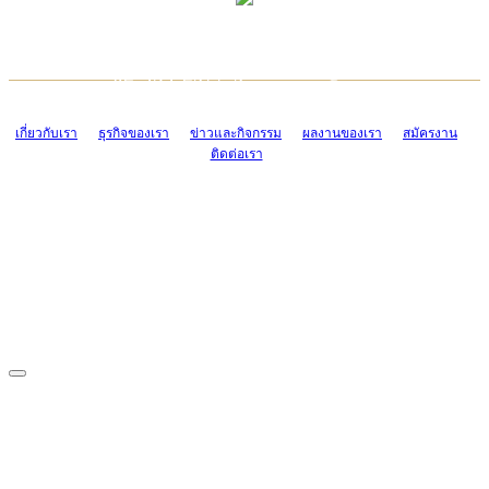
TCONSIAM CONTACT CENTER
EMAIL CONTACT CENTER
02-454-2977-9
ADMIN@TCONSIAM.COM
EMAIL CONTACT CENTER
ADMIN@TCONSIAM.COM
เกี่ยวกับเรา
ธุรกิจของเรา
ข่าวและกิจกรรม
ผลงานของเรา
สมัครงาน
ติดต่อเรา
CONTACT US
1328/15-19 ถนนบางแค แขวงบางแค เขตบางแค กรุงเทพฯ 10160
โทร. 0-2454-2977-9, 0-2455-6995-7
แฟกซ์. 0-2413-4110
COPYRIGHT © 2019 TCONSIAM COMPANY LIMITED. ALL RIGHTS
RESERVED.