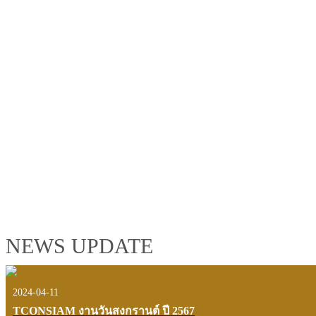
TCONSIAM GROUP'S 2019 CORPORATE VIDEO
"MAKING PROGRESS B
See the tconsiam group’s highlights of 2018 through the eyes of it
customers and users.
VIEW VDO PRESENTATION
NEWS UPDATE
2024-04-11
TCONSIAM งานวันสงกรานต์ ปี 2567