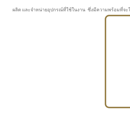
ผลิต และจำหน่ายอุปกรณ์ที่ใช้ในงาน ซึ่งมีความพร้อมที
INDUSTRY
BUILDING
PROJECT IN HAND
In the building market, tconsiam specializes in
PETROCHEMISTRY
constructing office buildings
With extensive experience in industrial
JAPANESE PROJECT
engineering and construction
In the building market, tconsiam specializes in
constructing office buildings
In the building market, tconsiam specializes in
INDUSTRY
constructing office buildings
BUILDING