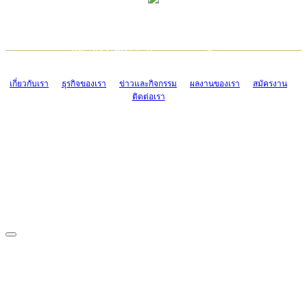
TCONSIAM CONTACT CENTER
EMAIL CONTACT CENTER
02-454-2977-9
ADMIN@TCONSIAM.COM
EMAIL CONTACT CENTER
ADMIN@TCONSIAM.COM
เกี่ยวกับเรา
ธุรกิจของเรา
ข่าวและกิจกรรม
ผลงานของเรา
สมัครงาน
ติดต่อเรา
CONTACT US
1328/15-19 ถนนบางแค แขวงบางแค เขตบางแค กรุงเทพฯ 10160
โทร. 0-2454-2977-9, 0-2455-6995-7
แฟกซ์. 0-2413-4110
COPYRIGHT © 2019 TCONSIAM COMPANY LIMITED. ALL RIGHTS
RESERVED.