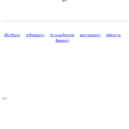
TCONSIAM CONTACT CENTER
EMAIL CONTACT CENTER
02-454-2977-9
ADMIN@TCONSIAM.COM
EMAIL CONTACT CENTER
ADMIN@TCONSIAM.COM
เกี่ยวกับเรา
ธุรกิจของเรา
ข่าวและกิจกรรม
ผลงานของเรา
สมัครงาน
ติดต่อเรา
CONTACT US
1328/15-19 ถนนบางแค แขวงบางแค เขตบางแค กรุงเทพฯ 10160
โทร. 0-2454-2977-9, 0-2455-6995-7
แฟกซ์. 0-2413-4110
COPYRIGHT © 2019 TCONSIAM COMPANY LIMITED. ALL RIGHTS
RESERVED.