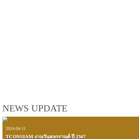
TCONSIAM GROUP'S 2019 CORPORATE VIDEO
"MAKING PROGRESS B
See the tconsiam group’s highlights of 2018 through the eyes of it
customers and users.
VIEW VDO PRESENTATION
NEWS UPDATE
2024-04-11
TCONSIAM งานวันสงกรานต์ ปี 2567