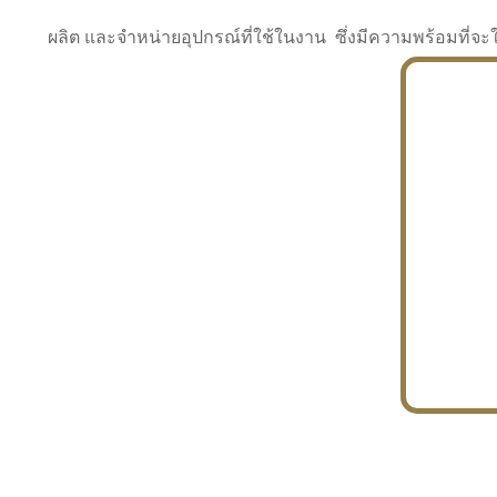
ผลิต และจำหน่ายอุปกรณ์ที่ใช้ในงาน ซึ่งมีความพร้อมที
INDUSTRY
BUILDING
PROJECT IN HAND
In the building market, tconsiam specializes in
PETROCHEMISTRY
constructing office buildings
With extensive experience in industrial
JAPANESE PROJECT
engineering and construction
In the building market, tconsiam specializes in
constructing office buildings
In the building market, tconsiam specializes in
INDUSTRY
constructing office buildings
BUILDING