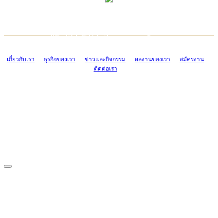
TCONSIAM CONTACT CENTER
EMAIL CONTACT CENTER
02-454-2977-9
ADMIN@TCONSIAM.COM
EMAIL CONTACT CENTER
ADMIN@TCONSIAM.COM
เกี่ยวกับเรา
ธุรกิจของเรา
ข่าวและกิจกรรม
ผลงานของเรา
สมัครงาน
ติดต่อเรา
CONTACT US
1328/15-19 ถนนบางแค แขวงบางแค เขตบางแค กรุงเทพฯ 10160
โทร. 0-2454-2977-9, 0-2455-6995-7
แฟกซ์. 0-2413-4110
COPYRIGHT © 2019 TCONSIAM COMPANY LIMITED. ALL RIGHTS
RESERVED.