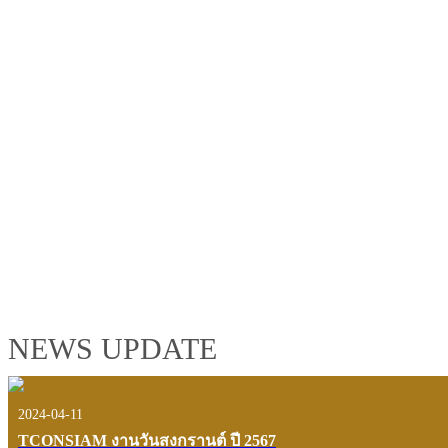
TCONSIAM GROUP'S 2019 CORPORATE VIDEO
"MAKING PROGRESS B
See the tconsiam group’s highlights of 2018 through the eyes of it
customers and users.
VIEW VDO PRESENTATION
NEWS UPDATE
2024-04-11
TCONSIAM งานวันสงกรานต์ ปี 2567