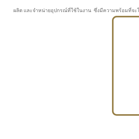
ผลิต และจำหน่ายอุปกรณ์ที่ใช้ในงาน ซึ่งมีความพร้อมที
INDUSTRY
BUILDING
PROJECT IN HAND
In the building market, tconsiam specializes in
PETROCHEMISTRY
constructing office buildings
With extensive experience in industrial
JAPANESE PROJECT
engineering and construction
In the building market, tconsiam specializes in
constructing office buildings
In the building market, tconsiam specializes in
INDUSTRY
constructing office buildings
BUILDING