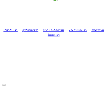
TCONSIAM CONTACT CENTER
EMAIL CONTACT CENTER
02-454-2977-9
ADMIN@TCONSIAM.COM
EMAIL CONTACT CENTER
ADMIN@TCONSIAM.COM
เกี่ยวกับเรา
ธุรกิจของเรา
ข่าวและกิจกรรม
ผลงานของเรา
สมัครงาน
ติดต่อเรา
CONTACT US
1328/15-19 ถนนบางแค แขวงบางแค เขตบางแค กรุงเทพฯ 10160
โทร. 0-2454-2977-9, 0-2455-6995-7
แฟกซ์. 0-2413-4110
COPYRIGHT © 2019 TCONSIAM COMPANY LIMITED. ALL RIGHTS
RESERVED.