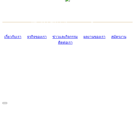
TCONSIAM CONTACT CENTER
EMAIL CONTACT CENTER
02-454-2977-9
ADMIN@TCONSIAM.COM
EMAIL CONTACT CENTER
ADMIN@TCONSIAM.COM
เกี่ยวกับเรา
ธุรกิจของเรา
ข่าวและกิจกรรม
ผลงานของเรา
สมัครงาน
ติดต่อเรา
CONTACT US
1328/15-19 ถนนบางแค แขวงบางแค เขตบางแค กรุงเทพฯ 10160
โทร. 0-2454-2977-9, 0-2455-6995-7
แฟกซ์. 0-2413-4110
COPYRIGHT © 2019 TCONSIAM COMPANY LIMITED. ALL RIGHTS
RESERVED.