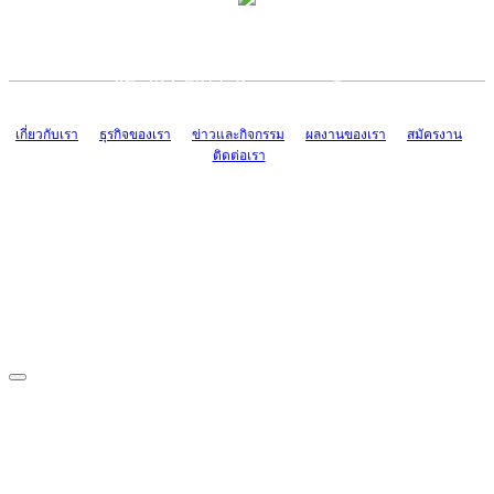
TCONSIAM CONTACT CENTER
EMAIL CONTACT CENTER
02-454-2977-9
ADMIN@TCONSIAM.COM
EMAIL CONTACT CENTER
ADMIN@TCONSIAM.COM
เกี่ยวกับเรา
ธุรกิจของเรา
ข่าวและกิจกรรม
ผลงานของเรา
สมัครงาน
ติดต่อเรา
CONTACT US
1328/15-19 ถนนบางแค แขวงบางแค เขตบางแค กรุงเทพฯ 10160
โทร. 0-2454-2977-9, 0-2455-6995-7
แฟกซ์. 0-2413-4110
COPYRIGHT © 2019 TCONSIAM COMPANY LIMITED. ALL RIGHTS
RESERVED.