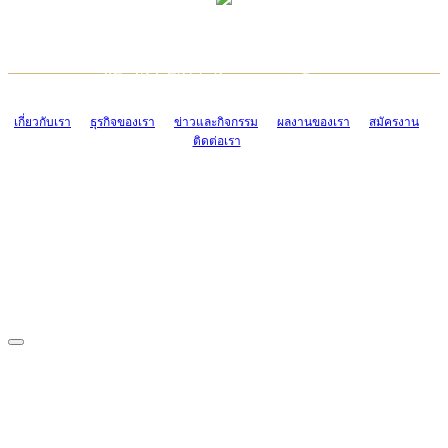
TCONSIAM CONTACT CENTER
EMAIL CONTACT CENTER
02-454-2977-9
ADMIN@TCONSIAM.COM
EMAIL CONTACT CENTER
ADMIN@TCONSIAM.COM
เกี่ยวกับเรา
ธุรกิจของเรา
ข่าวและกิจกรรม
ผลงานของเรา
สมัครงาน
ติดต่อเรา
CONTACT US
1328/15-19 ถนนบางแค แขวงบางแค เขตบางแค กรุงเทพฯ 10160
โทร. 0-2454-2977-9, 0-2455-6995-7
แฟกซ์. 0-2413-4110
COPYRIGHT © 2019 TCONSIAM COMPANY LIMITED. ALL RIGHTS
RESERVED.