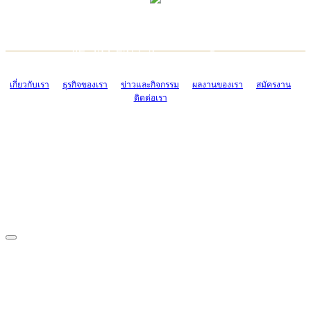
TCONSIAM CONTACT CENTER
EMAIL CONTACT CENTER
02-454-2977-9
ADMIN@TCONSIAM.COM
EMAIL CONTACT CENTER
ADMIN@TCONSIAM.COM
เกี่ยวกับเรา
ธุรกิจของเรา
ข่าวและกิจกรรม
ผลงานของเรา
สมัครงาน
ติดต่อเรา
CONTACT US
1328/15-19 ถนนบางแค แขวงบางแค เขตบางแค กรุงเทพฯ 10160
โทร. 0-2454-2977-9, 0-2455-6995-7
แฟกซ์. 0-2413-4110
COPYRIGHT © 2019 TCONSIAM COMPANY LIMITED. ALL RIGHTS
RESERVED.