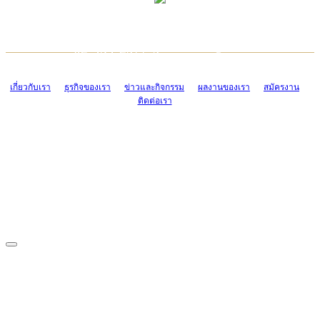
TCONSIAM CONTACT CENTER
EMAIL CONTACT CENTER
02-454-2977-9
ADMIN@TCONSIAM.COM
EMAIL CONTACT CENTER
ADMIN@TCONSIAM.COM
เกี่ยวกับเรา
ธุรกิจของเรา
ข่าวและกิจกรรม
ผลงานของเรา
สมัครงาน
ติดต่อเรา
CONTACT US
1328/15-19 ถนนบางแค แขวงบางแค เขตบางแค กรุงเทพฯ 10160
โทร. 0-2454-2977-9, 0-2455-6995-7
แฟกซ์. 0-2413-4110
COPYRIGHT © 2019 TCONSIAM COMPANY LIMITED. ALL RIGHTS
RESERVED.