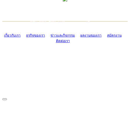
TCONSIAM CONTACT CENTER
EMAIL CONTACT CENTER
02-454-2977-9
ADMIN@TCONSIAM.COM
EMAIL CONTACT CENTER
ADMIN@TCONSIAM.COM
เกี่ยวกับเรา
ธุรกิจของเรา
ข่าวและกิจกรรม
ผลงานของเรา
สมัครงาน
ติดต่อเรา
CONTACT US
1328/15-19 ถนนบางแค แขวงบางแค เขตบางแค กรุงเทพฯ 10160
โทร. 0-2454-2977-9, 0-2455-6995-7
แฟกซ์. 0-2413-4110
COPYRIGHT © 2019 TCONSIAM COMPANY LIMITED. ALL RIGHTS
RESERVED.