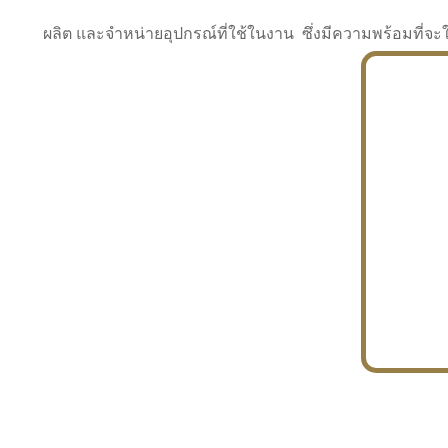
ผลิต และจำหน่ายอุปกรณ์ที่ใช้ในงาน ซึ่งมีความพร้อมที
INDUSTRY
BUILDING
PROJECT IN HAND
In the building market, tconsiam specializes in
PETROCHEMISTRY
constructing office buildings
With extensive experience in industrial
JAPANESE PROJECT
engineering and construction
In the building market, tconsiam specializes in
constructing office buildings
In the building market, tconsiam specializes in
INDUSTRY
constructing office buildings
BUILDING