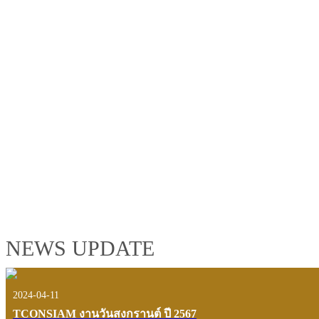
TCONSIAM GROUP'S 2019 CORPORATE VIDEO
"MAKING PROGRESS B
See the tconsiam group’s highlights of 2018 through the eyes of it
customers and users.
VIEW VDO PRESENTATION
NEWS UPDATE
2024-04-11
TCONSIAM งานวันสงกรานต์ ปี 2567