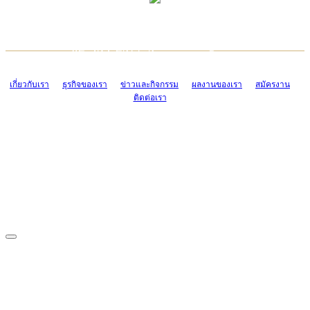
TCONSIAM CONTACT CENTER
EMAIL CONTACT CENTER
02-454-2977-9
ADMIN@TCONSIAM.COM
EMAIL CONTACT CENTER
ADMIN@TCONSIAM.COM
เกี่ยวกับเรา
ธุรกิจของเรา
ข่าวและกิจกรรม
ผลงานของเรา
สมัครงาน
ติดต่อเรา
CONTACT US
1328/15-19 ถนนบางแค แขวงบางแค เขตบางแค กรุงเทพฯ 10160
โทร. 0-2454-2977-9, 0-2455-6995-7
แฟกซ์. 0-2413-4110
COPYRIGHT © 2019 TCONSIAM COMPANY LIMITED. ALL RIGHTS
RESERVED.