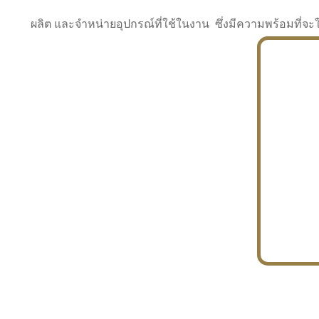
ผลิต และจำหน่ายอุปกรณ์ที่ใช้ในงาน ซึ่งมีความพร้อมที
INDUSTRY
BUILDING
PROJECT IN HAND
In the building market, tconsiam specializes in
PETROCHEMISTRY
constructing office buildings
With extensive experience in industrial
JAPANESE PROJECT
engineering and construction
In the building market, tconsiam specializes in
constructing office buildings
In the building market, tconsiam specializes in
INDUSTRY
constructing office buildings
BUILDING