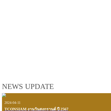
TCONSIAM GROUP'S 2019 CORPORATE VIDEO
"MAKING PROGRESS B
See the tconsiam group’s highlights of 2018 through the eyes of it
customers and users.
VIEW VDO PRESENTATION
NEWS UPDATE
2024-04-11
TCONSIAM งานวันสงกรานต์ ปี 2567