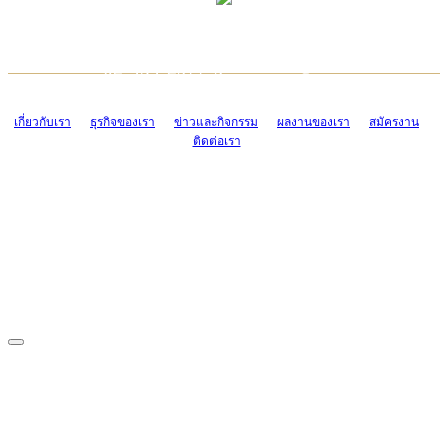
TCONSIAM CONTACT CENTER
EMAIL CONTACT CENTER
02-454-2977-9
ADMIN@TCONSIAM.COM
EMAIL CONTACT CENTER
ADMIN@TCONSIAM.COM
เกี่ยวกับเรา
ธุรกิจของเรา
ข่าวและกิจกรรม
ผลงานของเรา
สมัครงาน
ติดต่อเรา
CONTACT US
1328/15-19 ถนนบางแค แขวงบางแค เขตบางแค กรุงเทพฯ 10160
โทร. 0-2454-2977-9, 0-2455-6995-7
แฟกซ์. 0-2413-4110
COPYRIGHT © 2019 TCONSIAM COMPANY LIMITED. ALL RIGHTS
RESERVED.