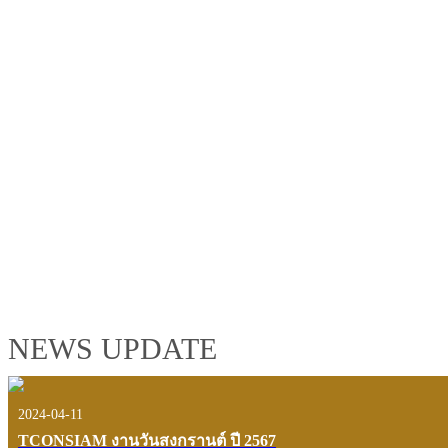
TCONSIAM GROUP'S 2019 CORPORATE VIDEO
"MAKING PROGRESS B
See the tconsiam group’s highlights of 2018 through the eyes of it
customers and users.
VIEW VDO PRESENTATION
NEWS UPDATE
2024-04-11
TCONSIAM งานวันสงกรานต์ ปี 2567