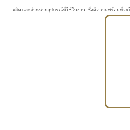
ผลิต และจำหน่ายอุปกรณ์ที่ใช้ในงาน ซึ่งมีความพร้อมที
INDUSTRY
BUILDING
PROJECT IN HAND
In the building market, tconsiam specializes in
PETROCHEMISTRY
constructing office buildings
With extensive experience in industrial
JAPANESE PROJECT
engineering and construction
In the building market, tconsiam specializes in
constructing office buildings
In the building market, tconsiam specializes in
INDUSTRY
constructing office buildings
BUILDING