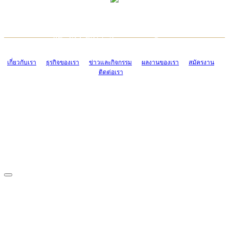
TCONSIAM CONTACT CENTER
EMAIL CONTACT CENTER
02-454-2977-9
ADMIN@TCONSIAM.COM
EMAIL CONTACT CENTER
ADMIN@TCONSIAM.COM
เกี่ยวกับเรา
ธุรกิจของเรา
ข่าวและกิจกรรม
ผลงานของเรา
สมัครงาน
ติดต่อเรา
CONTACT US
1328/15-19 ถนนบางแค แขวงบางแค เขตบางแค กรุงเทพฯ 10160
โทร. 0-2454-2977-9, 0-2455-6995-7
แฟกซ์. 0-2413-4110
COPYRIGHT © 2019 TCONSIAM COMPANY LIMITED. ALL RIGHTS
RESERVED.