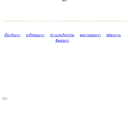
TCONSIAM CONTACT CENTER
EMAIL CONTACT CENTER
02-454-2977-9
ADMIN@TCONSIAM.COM
EMAIL CONTACT CENTER
ADMIN@TCONSIAM.COM
เกี่ยวกับเรา
ธุรกิจของเรา
ข่าวและกิจกรรม
ผลงานของเรา
สมัครงาน
ติดต่อเรา
CONTACT US
1328/15-19 ถนนบางแค แขวงบางแค เขตบางแค กรุงเทพฯ 10160
โทร. 0-2454-2977-9, 0-2455-6995-7
แฟกซ์. 0-2413-4110
COPYRIGHT © 2019 TCONSIAM COMPANY LIMITED. ALL RIGHTS
RESERVED.