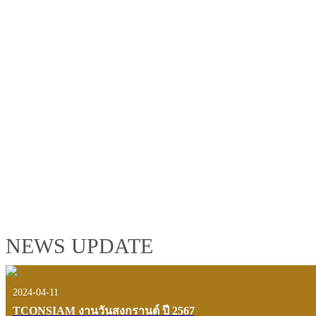
TCONSIAM GROUP'S 2019 CORPORATE VIDEO
"MAKING PROGRESS B
See the tconsiam group’s highlights of 2018 through the eyes of it
customers and users.
VIEW VDO PRESENTATION
NEWS UPDATE
2024-04-11
TCONSIAM งานวันสงกรานต์ ปี 2567