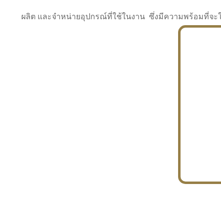
ผลิต และจำหน่ายอุปกรณ์ที่ใช้ในงาน ซึ่งมีความพร้อมที
INDUSTRY
BUILDING
PROJECT IN HAND
In the building market, tconsiam specializes in
PETROCHEMISTRY
constructing office buildings
With extensive experience in industrial
JAPANESE PROJECT
engineering and construction
In the building market, tconsiam specializes in
constructing office buildings
In the building market, tconsiam specializes in
INDUSTRY
constructing office buildings
BUILDING