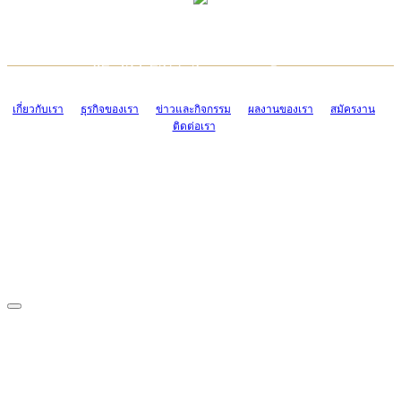
TCONSIAM CONTACT CENTER
EMAIL CONTACT CENTER
02-454-2977-9
ADMIN@TCONSIAM.COM
EMAIL CONTACT CENTER
ADMIN@TCONSIAM.COM
เกี่ยวกับเรา
ธุรกิจของเรา
ข่าวและกิจกรรม
ผลงานของเรา
สมัครงาน
ติดต่อเรา
CONTACT US
1328/15-19 ถนนบางแค แขวงบางแค เขตบางแค กรุงเทพฯ 10160
โทร. 0-2454-2977-9, 0-2455-6995-7
แฟกซ์. 0-2413-4110
COPYRIGHT © 2019 TCONSIAM COMPANY LIMITED. ALL RIGHTS
RESERVED.