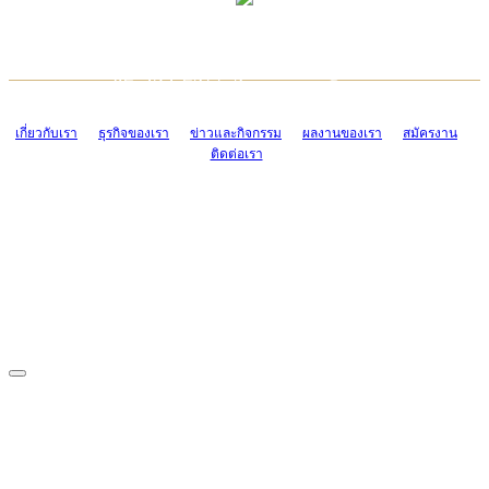
TCONSIAM CONTACT CENTER
EMAIL CONTACT CENTER
02-454-2977-9
ADMIN@TCONSIAM.COM
EMAIL CONTACT CENTER
ADMIN@TCONSIAM.COM
เกี่ยวกับเรา
ธุรกิจของเรา
ข่าวและกิจกรรม
ผลงานของเรา
สมัครงาน
ติดต่อเรา
CONTACT US
1328/15-19 ถนนบางแค แขวงบางแค เขตบางแค กรุงเทพฯ 10160
โทร. 0-2454-2977-9, 0-2455-6995-7
แฟกซ์. 0-2413-4110
COPYRIGHT © 2019 TCONSIAM COMPANY LIMITED. ALL RIGHTS
RESERVED.