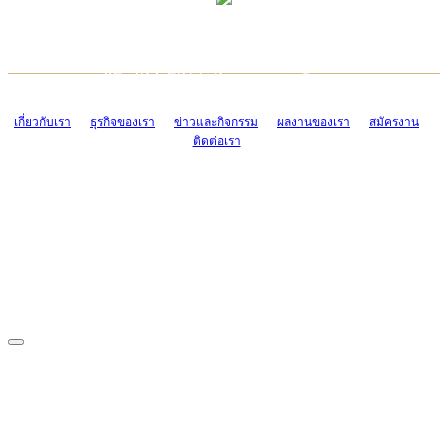
TCONSIAM CONTACT CENTER
EMAIL CONTACT CENTER
02-454-2977-9
ADMIN@TCONSIAM.COM
EMAIL CONTACT CENTER
ADMIN@TCONSIAM.COM
เกี่ยวกับเรา
ธุรกิจของเรา
ข่าวและกิจกรรม
ผลงานของเรา
สมัครงาน
ติดต่อเรา
CONTACT US
1328/15-19 ถนนบางแค แขวงบางแค เขตบางแค กรุงเทพฯ 10160
โทร. 0-2454-2977-9, 0-2455-6995-7
แฟกซ์. 0-2413-4110
COPYRIGHT © 2019 TCONSIAM COMPANY LIMITED. ALL RIGHTS
RESERVED.