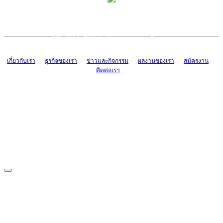
TCONSIAM CONTACT CENTER
EMAIL CONTACT CENTER
02-454-2977-9
ADMIN@TCONSIAM.COM
EMAIL CONTACT CENTER
ADMIN@TCONSIAM.COM
เกี่ยวกับเรา
ธุรกิจของเรา
ข่าวและกิจกรรม
ผลงานของเรา
สมัครงาน
ติดต่อเรา
CONTACT US
1328/15-19 ถนนบางแค แขวงบางแค เขตบางแค กรุงเทพฯ 10160
โทร. 0-2454-2977-9, 0-2455-6995-7
แฟกซ์. 0-2413-4110
COPYRIGHT © 2019 TCONSIAM COMPANY LIMITED. ALL RIGHTS
RESERVED.