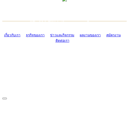
TCONSIAM CONTACT CENTER
EMAIL CONTACT CENTER
02-454-2977-9
ADMIN@TCONSIAM.COM
EMAIL CONTACT CENTER
ADMIN@TCONSIAM.COM
เกี่ยวกับเรา
ธุรกิจของเรา
ข่าวและกิจกรรม
ผลงานของเรา
สมัครงาน
ติดต่อเรา
CONTACT US
1328/15-19 ถนนบางแค แขวงบางแค เขตบางแค กรุงเทพฯ 10160
โทร. 0-2454-2977-9, 0-2455-6995-7
แฟกซ์. 0-2413-4110
COPYRIGHT © 2019 TCONSIAM COMPANY LIMITED. ALL RIGHTS
RESERVED.