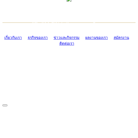
TCONSIAM CONTACT CENTER
EMAIL CONTACT CENTER
02-454-2977-9
ADMIN@TCONSIAM.COM
EMAIL CONTACT CENTER
ADMIN@TCONSIAM.COM
เกี่ยวกับเรา
ธุรกิจของเรา
ข่าวและกิจกรรม
ผลงานของเรา
สมัครงาน
ติดต่อเรา
CONTACT US
1328/15-19 ถนนบางแค แขวงบางแค เขตบางแค กรุงเทพฯ 10160
โทร. 0-2454-2977-9, 0-2455-6995-7
แฟกซ์. 0-2413-4110
COPYRIGHT © 2019 TCONSIAM COMPANY LIMITED. ALL RIGHTS
RESERVED.