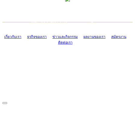
TCONSIAM CONTACT CENTER
EMAIL CONTACT CENTER
02-454-2977-9
ADMIN@TCONSIAM.COM
EMAIL CONTACT CENTER
ADMIN@TCONSIAM.COM
เกี่ยวกับเรา
ธุรกิจของเรา
ข่าวและกิจกรรม
ผลงานของเรา
สมัครงาน
ติดต่อเรา
CONTACT US
1328/15-19 ถนนบางแค แขวงบางแค เขตบางแค กรุงเทพฯ 10160
โทร. 0-2454-2977-9, 0-2455-6995-7
แฟกซ์. 0-2413-4110
COPYRIGHT © 2019 TCONSIAM COMPANY LIMITED. ALL RIGHTS
RESERVED.