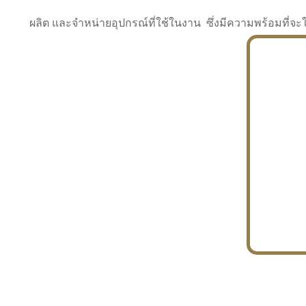
ผลิต และจำหน่ายอุปกรณ์ที่ใช้ในงาน ซึ่งมีความพร้อมที
INDUSTRY
BUILDING
PROJECT IN HAND
In the building market, tconsiam specializes in
PETROCHEMISTRY
constructing office buildings
With extensive experience in industrial
JAPANESE PROJECT
engineering and construction
In the building market, tconsiam specializes in
constructing office buildings
In the building market, tconsiam specializes in
INDUSTRY
constructing office buildings
BUILDING