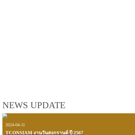
TCONSIAM GROUP'S 2019 CORPORATE VIDEO
"MAKING PROGRESS B
See the tconsiam group’s highlights of 2018 through the eyes of it
customers and users.
VIEW VDO PRESENTATION
NEWS UPDATE
2024-04-11
TCONSIAM งานวันสงกรานต์ ปี 2567