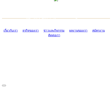
TCONSIAM CONTACT CENTER
EMAIL CONTACT CENTER
02-454-2977-9
ADMIN@TCONSIAM.COM
EMAIL CONTACT CENTER
ADMIN@TCONSIAM.COM
เกี่ยวกับเรา
ธุรกิจของเรา
ข่าวและกิจกรรม
ผลงานของเรา
สมัครงาน
ติดต่อเรา
CONTACT US
1328/15-19 ถนนบางแค แขวงบางแค เขตบางแค กรุงเทพฯ 10160
โทร. 0-2454-2977-9, 0-2455-6995-7
แฟกซ์. 0-2413-4110
COPYRIGHT © 2019 TCONSIAM COMPANY LIMITED. ALL RIGHTS
RESERVED.