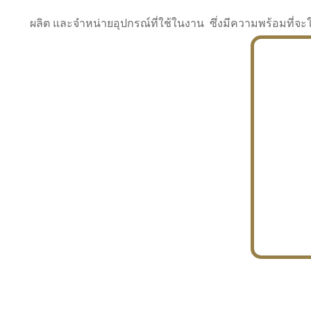
ผลิต และจำหน่ายอุปกรณ์ที่ใช้ในงาน ซึ่งมีความพร้อมที
INDUSTRY
BUILDING
PROJECT IN HAND
In the building market, tconsiam specializes in
PETROCHEMISTRY
constructing office buildings
With extensive experience in industrial
JAPANESE PROJECT
engineering and construction
In the building market, tconsiam specializes in
constructing office buildings
In the building market, tconsiam specializes in
INDUSTRY
constructing office buildings
BUILDING