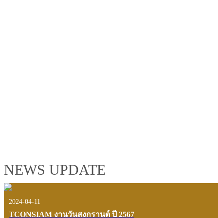
TCONSIAM GROUP'S 2019 CORPORATE VIDEO
"MAKING PROGRESS B
See the tconsiam group’s highlights of 2018 through the eyes of it
customers and users.
VIEW VDO PRESENTATION
NEWS UPDATE
2024-04-11
TCONSIAM งานวันสงกรานต์ ปี 2567