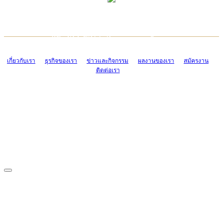
TCONSIAM CONTACT CENTER
EMAIL CONTACT CENTER
02-454-2977-9
ADMIN@TCONSIAM.COM
EMAIL CONTACT CENTER
ADMIN@TCONSIAM.COM
เกี่ยวกับเรา
ธุรกิจของเรา
ข่าวและกิจกรรม
ผลงานของเรา
สมัครงาน
ติดต่อเรา
CONTACT US
1328/15-19 ถนนบางแค แขวงบางแค เขตบางแค กรุงเทพฯ 10160
โทร. 0-2454-2977-9, 0-2455-6995-7
แฟกซ์. 0-2413-4110
COPYRIGHT © 2019 TCONSIAM COMPANY LIMITED. ALL RIGHTS
RESERVED.