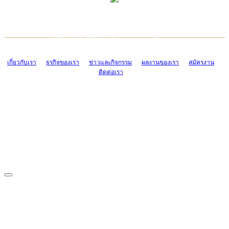
TCONSIAM CONTACT CENTER
EMAIL CONTACT CENTER
02-454-2977-9
ADMIN@TCONSIAM.COM
EMAIL CONTACT CENTER
ADMIN@TCONSIAM.COM
เกี่ยวกับเรา
ธุรกิจของเรา
ข่าวและกิจกรรม
ผลงานของเรา
สมัครงาน
ติดต่อเรา
CONTACT US
1328/15-19 ถนนบางแค แขวงบางแค เขตบางแค กรุงเทพฯ 10160
โทร. 0-2454-2977-9, 0-2455-6995-7
แฟกซ์. 0-2413-4110
COPYRIGHT © 2019 TCONSIAM COMPANY LIMITED. ALL RIGHTS
RESERVED.