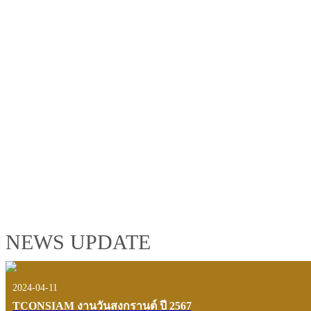
TCONSIAM GROUP'S 2019 CORPORATE VIDEO
"MAKING PROGRESS B
See the tconsiam group’s highlights of 2018 through the eyes of it
customers and users.
VIEW VDO PRESENTATION
NEWS UPDATE
2024-04-11
TCONSIAM งานวันสงกรานต์ ปี 2567