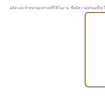
ผลิต และจำหน่ายอุปกรณ์ที่ใช้ในงาน ซึ่งมีความพร้อมที
INDUSTRY
BUILDING
PROJECT IN HAND
In the building market, tconsiam specializes in
PETROCHEMISTRY
constructing office buildings
With extensive experience in industrial
JAPANESE PROJECT
engineering and construction
In the building market, tconsiam specializes in
constructing office buildings
In the building market, tconsiam specializes in
INDUSTRY
constructing office buildings
BUILDING