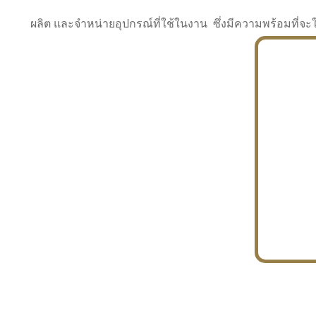
ผลิต และจำหน่ายอุปกรณ์ที่ใช้ในงาน ซึ่งมีความพร้อมที
INDUSTRY
BUILDING
PROJECT IN HAND
In the building market, tconsiam specializes in
PETROCHEMISTRY
constructing office buildings
With extensive experience in industrial
JAPANESE PROJECT
engineering and construction
In the building market, tconsiam specializes in
constructing office buildings
In the building market, tconsiam specializes in
INDUSTRY
constructing office buildings
BUILDING