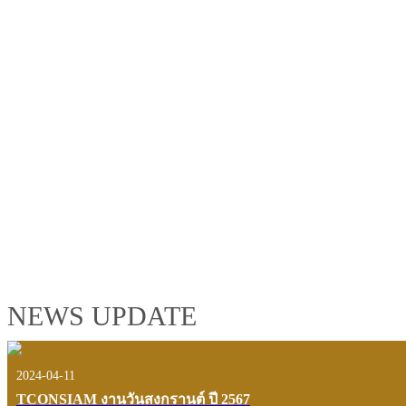
TCONSIAM GROUP'S 2019 CORPORATE VIDEO
"MAKING PROGRESS B
See the tconsiam group’s highlights of 2018 through the eyes of it
customers and users.
VIEW VDO PRESENTATION
NEWS UPDATE
2024-04-11
TCONSIAM งานวันสงกรานต์ ปี 2567