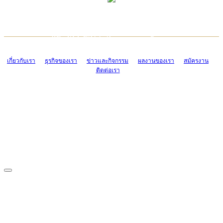
TCONSIAM CONTACT CENTER
EMAIL CONTACT CENTER
02-454-2977-9
ADMIN@TCONSIAM.COM
EMAIL CONTACT CENTER
ADMIN@TCONSIAM.COM
เกี่ยวกับเรา
ธุรกิจของเรา
ข่าวและกิจกรรม
ผลงานของเรา
สมัครงาน
ติดต่อเรา
CONTACT US
1328/15-19 ถนนบางแค แขวงบางแค เขตบางแค กรุงเทพฯ 10160
โทร. 0-2454-2977-9, 0-2455-6995-7
แฟกซ์. 0-2413-4110
COPYRIGHT © 2019 TCONSIAM COMPANY LIMITED. ALL RIGHTS
RESERVED.