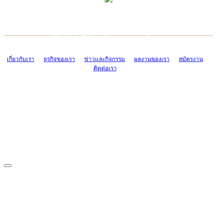
TCONSIAM CONTACT CENTER
EMAIL CONTACT CENTER
02-454-2977-9
ADMIN@TCONSIAM.COM
EMAIL CONTACT CENTER
ADMIN@TCONSIAM.COM
เกี่ยวกับเรา
ธุรกิจของเรา
ข่าวและกิจกรรม
ผลงานของเรา
สมัครงาน
ติดต่อเรา
CONTACT US
1328/15-19 ถนนบางแค แขวงบางแค เขตบางแค กรุงเทพฯ 10160
โทร. 0-2454-2977-9, 0-2455-6995-7
แฟกซ์. 0-2413-4110
COPYRIGHT © 2019 TCONSIAM COMPANY LIMITED. ALL RIGHTS
RESERVED.